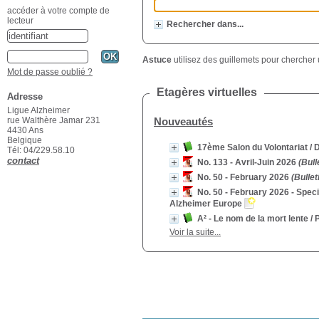
accéder à votre compte de
lecteur
Rechercher dans...
Astuce
utilisez des guillemets pour chercher 
Mot de passe oublié ?
Etagères virtuelles
Adresse
Ligue Alzheimer
Nouveautés
rue Walthère Jamar 231
4430 Ans
Belgique
17ème Salon du Volontariat
/ 
Tél: 04/229.58.10
contact
No. 133 - Avril-Juin 2026
(Bull
No. 50 - February 2026
(Bullet
No. 50 - February 2026 - Spec
Alzheimer Europe
A² - Le nom de la mort lente
/ P
Voir la suite...