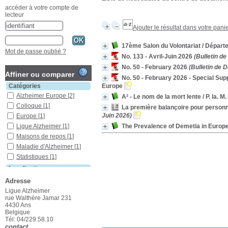
accéder à votre compte de
lecteur
Ajouter le résultat dans votre pani
17ème Salon du Volontariat
/ Départ
Mot de passe oublié ?
No. 133 - Avril-Juin 2026
(Bulletin de
No. 50 - February 2026
(Bulletin de 
Affiner ou comparer
No. 50 - February 2026 - Special Su
Europe
Catégories
Alzheimer Europe
[2]
A² - Le nom de la mort lente
/ P. la. M.
Colloque
[1]
La première balançoire pour person
Juin 2026)
Europe
[1]
The Prevalence of Demetia in Europ
Ligue Alzheimer
[1]
Maisons de repos
[1]
Maladie d'Alzheimer
[1]
Statistiques
[1]
Localisation
Ans
[7]
Adresse
Section
Ligue Alzheimer
rue Walthère Jamar 231
Ouvrages
[2]
4430 Ans
Périodiques
[4]
Belgique
Tél: 04/229.58.10
Rapports
[1]
contact