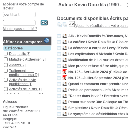
Auteur Kevin Douxfils (1990 - ....
accéder à votre compte de
lecteur
Documents disponibles écrits pa
Ajouter le résultat dans votre pani
Mot de passe oublié ?
Alix
/ Kevin Douxfils
in Bloc-notes, 
Affiner ou comparer
La caféine
/ Kevin Douxfils
in Bloc-n
La démence à corps de Lewy
/ Kevin
Catégories
Diagnostic
[3]
Les explications d'Alzbrain
/ Kevin D
Maladie d'Alzheimer
[3]
Modification de la Loi sur les droits d
Aidants
[2]
Mon proche refuse d'être aidé, que pu
Traitement non-
No. 125 - Avril-Juin 2024
(Bulletin de
médicamenteux
[2]
No. 126 - Juillet-Septembre 2024
(Bul
Activités de la vie
Quand et comment entreprendre une
quotidienne
[1]
Activités de loisirs
[1]
Relais de personnes - Info Alzheimer
Alzheimer précoce
[1]
"Rester dans la vie" : Entretien avec
Colloque
[1]
Adresse
Retour sur notre 30e Colloque au Th
Contrôle du
Ligue Alzheimer
Simplissime
/ Kevin Douxfils
in Bloc
comportement
[1]
rue Walthère Jamar 231
Le symptôme de désinhibition chez l
4430 Ans
Démence frontotemporale
Belgique
[1]
Tél: 04/229.58.10
Dépendance
[1]
contact