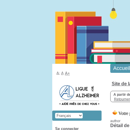
Accueil
A-
A
A+
Site de 
A partir d
Retourner 
author
Détail de
Se connecter