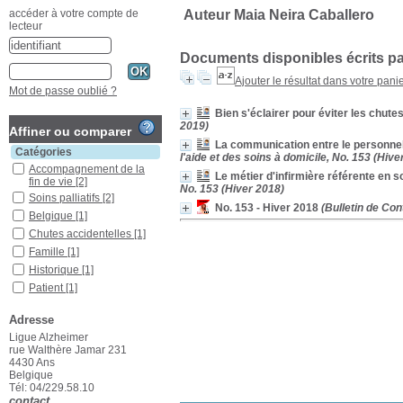
Auteur Maia Neira Caballero
accéder à votre compte de
lecteur
Documents disponibles écrits pa
Ajouter le résultat dans votre pani
Mot de passe oublié ?
Bien s'éclairer pour éviter les chute
2019)
Affiner ou comparer
La communication entre le personnel s
Catégories
l'aide et des soins à domicile, No. 153 (Hive
Accompagnement de la
Le métier d'infirmière référente en so
fin de vie
[2]
No. 153 (Hiver 2018)
Soins palliatifs
[2]
No. 153 - Hiver 2018
(Bulletin de Cont
Belgique
[1]
Chutes accidentelles
[1]
Famille
[1]
Historique
[1]
Patient
[1]
Prévention
[1]
Adresse
Relations famille-
professionnel de santé
[1]
Ligue Alzheimer
rue Walthère Jamar 231
Relations infirmier-patient
4430 Ans
[1]
Belgique
Relations
Tél: 04/229.58.10
interprofessionnelles
[1]
contact