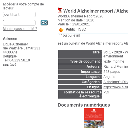
accéder à votre compte de
lecteur
World Alzheimer report
/ Alzhe
World Alzheimer Report 2020
Mention de date : 2020
Paru le : 29/01/2021
Mot de passe oublié ?
Public
ISBD
[n° ou bulletin]
Adresse
est un bulletin de
World Alzheimer report
/ Al
Ligue Alzheimer
rue Walthère Jamar 231
Titre :
Vol.1 - 2020 - 
4430 Ans
environment
Belgique
Tél: 04/229.58.10
Type de document :
texte imprimé
contact
Auteurs :
Richard Flemin
Importance :
248 pages
Langues :
Anglais
Catégories :
Alzheimer's Dis
En ligne :
https://www.alz
Format de la ressource
PDF
électronique :
Documents numériques