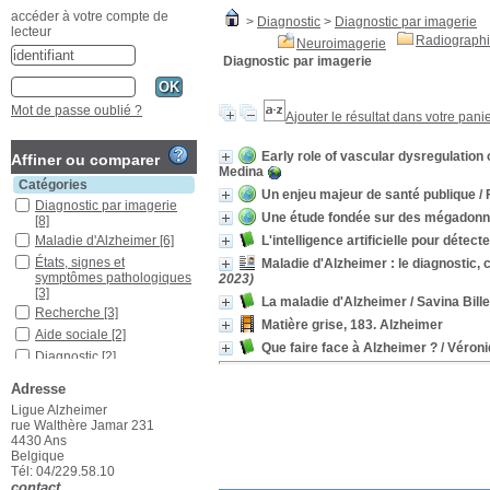
accéder à votre compte de
>
Diagnostic
>
Diagnostic par imagerie
lecteur
Radiograph
Neuroimagerie
Diagnostic par imagerie
Mot de passe oublié ?
Ajouter le résultat dans votre pani
Early role of vascular dysregulation
Affiner ou comparer
Medina
Catégories
Un enjeu majeur de santé publique
/ 
Diagnostic par imagerie
Une étude fondée sur des mégadonnée
[8]
L'intelligence artificielle pour détec
Maladie d'Alzheimer
[6]
États, signes et
Maladie d'Alzheimer : le diagnostic,
symptômes pathologiques
2023)
[3]
La maladie d'Alzheimer
/ Savina Bill
Recherche
[3]
Matière grise, 183. Alzheimer
Aide sociale
[2]
Que faire face à Alzheimer ?
/ Véron
Diagnostic
[2]
Symptômes
Adresse
comportementaux
[2]
Ligue Alzheimer
Troubles mentaux
[2]
rue Walthère Jamar 231
Aide juridique
[1]
4430 Ans
Belgique
Alzheimer Café
[1]
Tél: 04/229.58.10
Assistance
[1]
contact