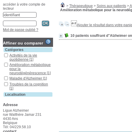
accéder à votre compte de
>
Thérapeutique
>
Soins aux patients
>
A
lecteur
Amélioration métabolique pour la neurod
Ajouter le résultat dans votre pani
Mot de passe oublié ?
10 patients souffrant d"Alzheimer o
Affiner ou comparer
Catégories
Activités de la vie
quotidienne
[1]
Amélioration métabolique
pour la
neurodégénérescence
[1]
Maladie d'Alzheimer
[1]
Troubles de la cognition
[1]
Localisation
Liège
[1]
Adresse
Section
Ligue Alzheimer
Articles/dossiers
[1]
rue Walthère Jamar 231
4430 Ans
Belgique
Tél: 04/229.58.10
contact