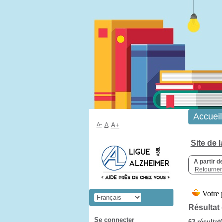
Accueil
A-
A
A+
Site de 
A partir d
Retourner 
Résultat
Se connecter
63 résultat