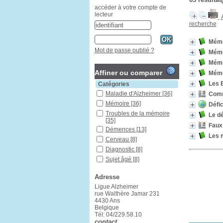
accéder à votre compte de
lecteur
recherche
Mémoi
Mot de passe oublié ?
Mémo
Mémoi
Affiner ou comparer
Mémo
Les 
Catégories
Maladie d'Alzheimer
[36]
Comm
Mémoire
[36]
Défic
Troubles de la mémoire
Le d
[35]
Faux
Démences
[13]
Les 
Cerveau
[8]
Diagnostic
[8]
Sujet âgé
[8]
Alimentation et nutrition
[6]
Adresse
Recherche biomédicale
[6]
Ligue Alzheimer
rue Walthère Jamar 231
Bistrots mémoire
[5]
4430 Ans
Traitement non-
Belgique
médicamenteux
[5]
Tél: 04/229.58.10
Aidants
[4]
contact