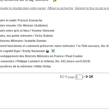
Ajouter le résultat dans votre panier
Affiner la recherche
Générer le flux rss de la 
re et oubli
/ Francis Eustache
ire vivante
/ De Weister (Aalbeke)
re entre gris et bleu
/ Yvonne Simeone
ire, ma petite mémoire
/ Vicky Dubois
Bistrots Mémoire
/ Isabelle Donnio
ent fonctionne et comment préserver notre mémoire ?
in Télé-secours, No. 
it cognitif léger
/ Emily Nazionale
éveloppement des Bistrots Mémoire en France
/ Paul Coulon
 souvenirs
/ Philippe Lambert
in Athena, No. 341 (mars-avril 2019)
mystères de la mémoire
/ Hilde Ostby
page
/7