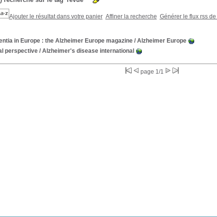
Ajouter le résultat dans votre panier
Affiner la recherche
Générer le flux rss de
ntia in Europe : the Alzheimer Europe magazine
/ Alzheimer Europe
al perspective
/ Alzheimer's disease international
page 1/1