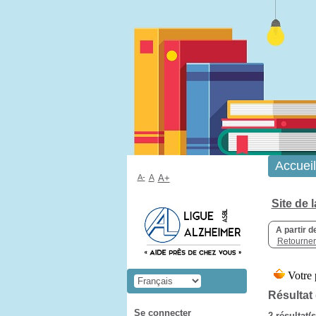
Accueil
A-
A
A+
Site de 
A partir d
Retourner 
Résultat
Se connecter
2 résultat(