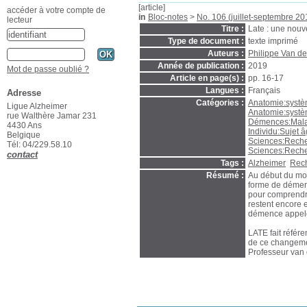
[article]
accéder à votre compte de
in
Bloc-notes
>
No. 106 (juillet-septembre 20
lecteur
Titre :
Late : une nouv
Type de document :
texte imprimé
Auteurs :
Philippe Van d
Année de publication :
2019
Mot de passe oublié ?
Article en page(s) :
pp. 16-17
Langues :
Français
Adresse
Catégories :
Anatomie:syst
Ligue Alzheimer
Anatomie:systè
rue Walthère Jamar 231
Démences:Mala
4430 Ans
Individu:Sujet 
Belgique
Sciences:Rech
Tél: 04/229.58.10
Sciences:Rech
contact
Tags :
Alzheimer
Rec
Résumé :
Au début du moi
forme de démenc
pour comprendr
restent encore 
démence appelée
LATE fait référe
de ce changemen
Professeur van 