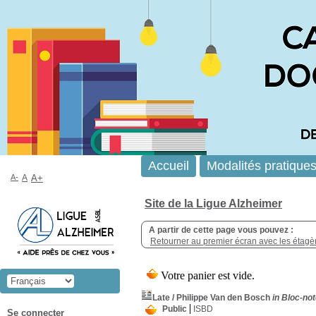
Accueil
Modalités pratique
A-
A
A+
Site de la Ligue Alzheimer
A partir de cette page vous pouvez :
Retourner au premier écran avec les étagère
Late
/ Philippe Van den Bosch
in Bloc-not
Public
ISBD
Se connecter