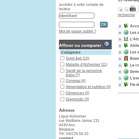
accéder à votre compte de
lecteur
recherche
Acco
Mot de passe oublié ?
Les 
L'Alz
Affiner ou comparer
Alzh
Les 
Catégories
Sujet âgé
[15]
Bonn
Maladie d'Alzheimer
[11]
La co
Santé de la personne
Demen
âgée
[7]
L'exe
Cerveau
[4]
Fin d
Alimentation et nutrition
[3]
Démences
[3]
Diagnostic
[3]
Thérapeutique
[3]
Adresse
Troubles de la mémoire
[3]
Ligue Alzheimer
rue Walthère Jamar 231
Aidant familial
[2]
4430 Ans
Évolution de la maladie
[2]
Belgique
Tél: 04/229.58.10
Lésions encéphaliques
[2]
contact