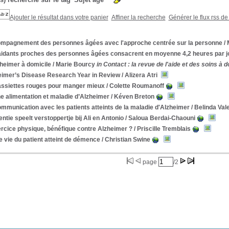
Ajouter le résultat dans votre panier
Affiner la recherche
Générer le flux rss de
mpagnement des personnes âgées avec l'approche centrée sur la personne
/ 
aidants proches des personnes âgées consacrent en moyenne 4,2 heures par jou
heimer à domicile
/ Marie Bourcy
in Contact : la revue de l'aide et des soins à 
eimer’s Disease Research Year in Review
/ Alizera Atri
assiettes rouges pour manger mieux
/ Colette Roumanoff
e alimentation et maladie d’Alzheimer
/ Kéven Breton
mmunication avec les patients atteints de la maladie d'Alzheimer
/ Belinda Va
tie speelt verstoppertje bij Ali en Antonio
/ Saloua Berdai-Chaouni
rcice physique, bénéfique contre Alzheimer ?
/ Priscille Tremblais
e vie du patient atteint de démence
/ Christian Swine
page
/2