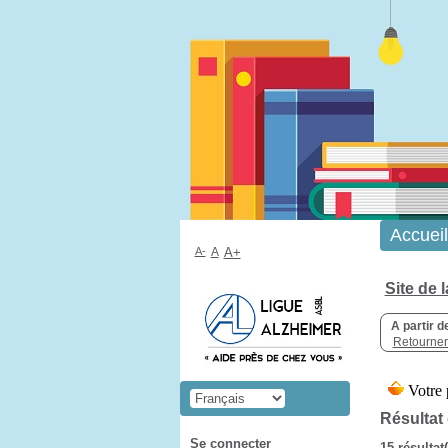
Accueil
A-
A
A+
Site de 
A partir d
Retourner 
Résultat
Se connecter
15 résultat