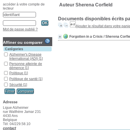
Auteur Sherena Corfield
accéder à votre compte de
lecteur
Documents disponibles écrits pa
Ajouter le résultat dans votre pani
Mot de passe oublié ?
Forgotten in a Crisis
/ Sherena Corfie
Affiner ou comparer
Catégories
Alzheimer's Disease
International (ADI)
[1]
Personne atteinte de
démence
[1]
Politique
[1]
Politique de santé
[1]
Sécurité
[1]
Adresse
Ligue Alzheimer
rue Walthère Jamar 231
4430 Ans
Belgique
Tél: 04/229.58.10
contact