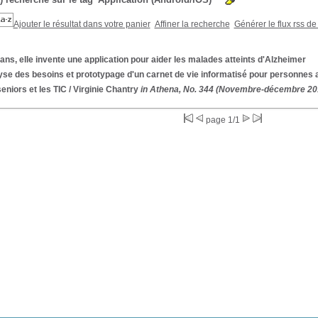
Ajouter le résultat dans votre panier
Affiner la recherche
Générer le flux rss de
ans, elle invente une application pour aider les malades atteints d'Alzheimer
se des besoins et prototypage d'un carnet de vie informatisé pour personnes 
eniors et les TIC
/ Virginie Chantry
in Athena, No. 344 (Novembre-décembre 20
page 1/1