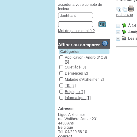
accéder à votre compte de
lecteur
recherche
À 14 
Mot de passe oublié ?
Analy
Les s
Affiner ou comparer
Catégories
Application (Android/iOS)
[3]
Sujet âgé
[3]
Démences
[2]
Maladie d'Alzheimer
[2]
TIC
[2]
Belgique
[1]
Informatique
[1]
Mémoire
[1]
Adresse
Personne atteinte de
démence
[1]
Ligue Alzheimer
rue Walthère Jamar 231
Technologie, industrie et
4430 Ans
agriculture
[1]
Belgique
Troubles de la mémoire
Tél: 04/229.58.10
[1]
contact