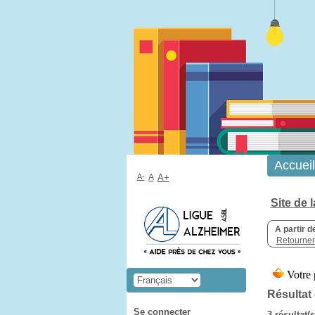
Accueil
A-
A
A+
Site de 
A partir d
Retourner 
Résultat
Se connecter
3 résultat(