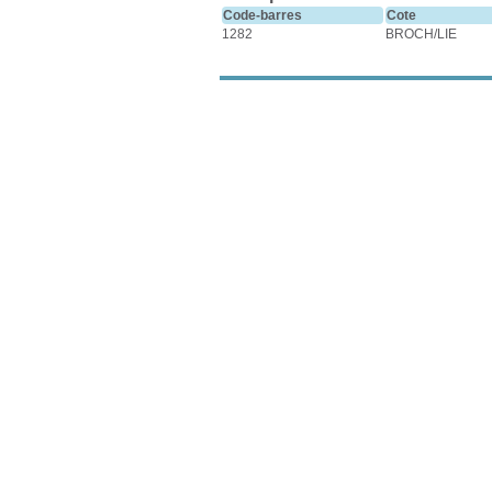
Code-barres
Cote
1282
BROCH/LIE