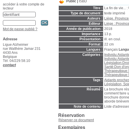
Public
ISBD
accéder à votre compte de
Titre :
La fin de vie... :
lecteur
Type de document :
texte imprimé
Auteurs :
Liège. Province
Editeur :
Liège : Provinc
Année de publication :
2018
Mot de passe oublié ?
Importance :
13 p.
Adresse
Présentation :
ill. en coul.
Format :
22 cm
Ligue Alzheimer
rue Walthère Jamar 231
Langues :
Français
Langue
4430 Ans
Catégories :
Individu:Aidant
Belgique
Individu:Aidants
Tél: 04/229.58.10
Législation:Droi
contact
Santé:Don d'or
Thérapeutique:S
Thérapeutique:S
Tags :
Aidants proches
Législation, Soin
Résumé :
La brochure résu
comment faire u
brochure donne 
aborde brièveme
Note de contenu :
Liste d'adresses
Réservation
Réserver ce document
Exemplaires