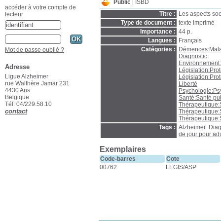
Public
ISBD
accéder à votre compte de
Titre :
Les aspects soc
lecteur
Type de document :
texte imprimé
Importance :
44 p.
Langues :
Français
Catégories :
Démences:Mala
Mot de passe oublié ?
Diagnostic
Environnement:É
Adresse
Législation:Prot
Ligue Alzheimer
Législation:Prot
rue Walthère Jamar 231
Liberté
4430 Ans
Psychologie:Ps
Belgique
Santé:Santé pub
Tél: 04/229.58.10
Thérapeutique:S
contact
Thérapeutique:S
Thérapeutique:S
Tags :
Alzheimer
Diag
de jour pour ad
Exemplaires
Code-barres
Cote
00762
LEGIS/ASP