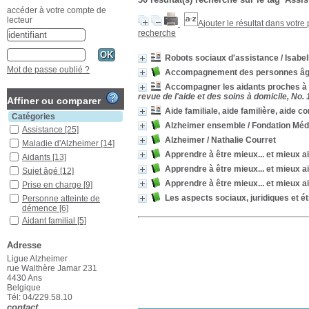
accéder à votre compte de
lecteur
Ajouter le résultat dans votre
recherche
Robots sociaux d'assistance
/ Isabel
Mot de passe oublié ?
Accompagnement des personnes âgée
Accompagner les aidants proches à d
revue de l'aide et des soins à domicile, No.
Affiner ou comparer
Aide familiale, aide familière, aide c
Catégories
Alzheimer ensemble
/ Fondation Méd
Assistance
[25]
Alzheimer
/ Nathalie Courret
Maladie d'Alzheimer
[14]
Apprendre à être mieux... et mieux a
Aidants
[13]
Apprendre à être mieux... et mieux a
Sujet âgé
[12]
Apprendre à être mieux... et mieux a
Prise en charge
[9]
Les aspects sociaux, juridiques et é
Personne atteinte de
démence
[6]
Aidant familial
[5]
Démences
[5]
Adresse
Diagnostic
[5]
Ligue Alzheimer
Institutionnalisation
[5]
rue Walthère Jamar 231
Traitement
4430 Ans
médicamenteux
[5]
Belgique
Tél: 04/229.58.10
Traitement non-
contact
médicamenteux
[5]