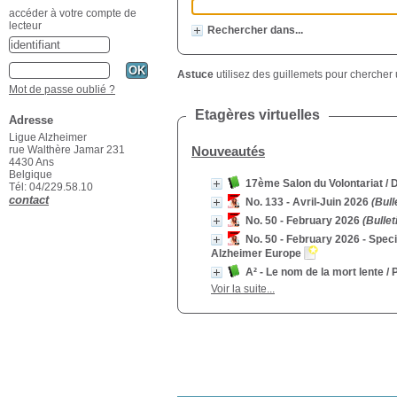
accéder à votre compte de
lecteur
Rechercher dans...
Astuce
utilisez des guillemets pour chercher 
Mot de passe oublié ?
Etagères virtuelles
Adresse
Ligue Alzheimer
Nouveautés
rue Walthère Jamar 231
4430 Ans
Belgique
17ème Salon du Volontariat
/ 
Tél: 04/229.58.10
contact
No. 133 - Avril-Juin 2026
(Bull
No. 50 - February 2026
(Bullet
No. 50 - February 2026 - Spec
Alzheimer Europe
A² - Le nom de la mort lente
/ P
Voir la suite...