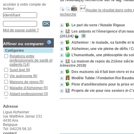
accéder à votre compte de
lecteur
Ajouter le résultat dans votre
recherche
Le pari du sens
/ Natalie Rigaux
Mot de passe oublié ?
Les aidants et l'émergence d'un nou
(2012/4)
Alzheimer : le malade, sa famille et 
Affiner ou comparer
Alzheimer, une vie pleine de défis
/ 
Catégories
L’humanitude, une philosophie du soin
Relations entre
professionnels de santé et
La maison de repos du 21ème siècle de
patients
[14]
trimestre 2018)
Sujet âgé
[9]
Des maisons où il fait bon vivre et tra
Vie autonome
[6]
Modèle Tubbe
/ Fondation Roi Baudou
Maisons de repos
[5]
Piste d'améliorations pour la prise 
Maladie d'Alzheimer
[5]
Projets de vie pour nos seniors
in C'
Aidant professionnel
[3]
Aidants
[3]
Démences
[3]
Adresse
Liberté
[3]
Ligue Alzheimer
rue Walthère Jamar 231
Méthode Tubbe
[3]
4430 Ans
Patient
[3]
Belgique
Tél: 04/229.58.10
Prise en charge
[3]
contact