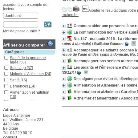
accéder à votre compte de
lecteur
Ajouter le résultat dans votre
recherche
Comment aider une personne à se r
Mot de passe oublié ?
La communication non verbale auprès
No. 147 - mai-août 2016 - La réform
soins à domicile)
/ Guillaine Goosse
Affiner ou comparer
Accompagner les aidants proches à d
Catégories
revue de l'aide et des soins à domicile, No.
Santé de la personne
Accompagner nos seniors autrement 
âgée
[50]
Les aidants et l'émergence d'un nou
Sujet âgé
[37]
(2012/4)
Maladie d'Alzheimer
[24]
Des algues pour éviter de développe
Santé
[15]
Alimentation et Alzheimer, les bonne
Démences
[14]
Alimentation et alzheimer
/ Caroline 
Alimentation et nutrition
[10]
Alzheimer et alimentation
/ Associat
Personne atteinte de
démence
[9]
Adresse
Santé mentale
[8]
Ligue Alzheimer
Vie autonome
[8]
rue Walthère Jamar 231
4430 Ans
Aidant familial
[7]
Belgique
Aidants
[7]
Tél: 04/229.58.10
Diagnostic
[7]
contact