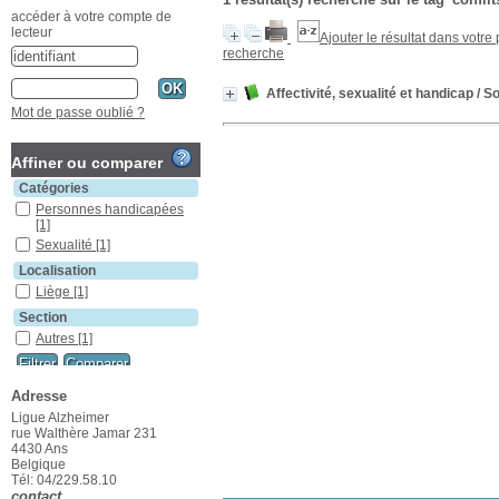
accéder à votre compte de
lecteur
Ajouter le résultat dans votre
recherche
Affectivité, sexualité et handicap
/ So
Mot de passe oublié ?
Affiner ou comparer
Catégories
Personnes handicapées
[1]
Sexualité
[1]
Localisation
Liège
[1]
Section
Autres
[1]
Adresse
Ligue Alzheimer
rue Walthère Jamar 231
4430 Ans
Belgique
Tél: 04/229.58.10
contact