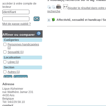
accéder à votre compte de
lecteur
Ajouter le résultat dans votre
recherche
Affectivité, sexualité et handicap
/ So
Mot de passe oublié ?
Affiner ou comparer
Catégories
Personnes handicapées
[1]
Sexualité
[1]
Localisation
Liège
[1]
Section
Autres
[1]
Adresse
Ligue Alzheimer
rue Walthère Jamar 231
4430 Ans
Belgique
Tél: 04/229.58.10
contact