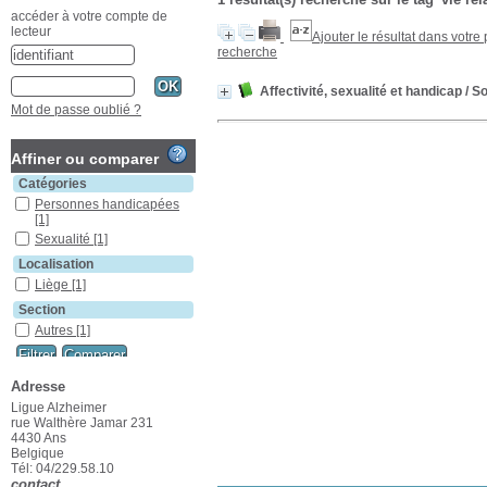
accéder à votre compte de
lecteur
Ajouter le résultat dans votre
recherche
Affectivité, sexualité et handicap
/ So
Mot de passe oublié ?
Affiner ou comparer
Catégories
Personnes handicapées
[1]
Sexualité
[1]
Localisation
Liège
[1]
Section
Autres
[1]
Adresse
Ligue Alzheimer
rue Walthère Jamar 231
4430 Ans
Belgique
Tél: 04/229.58.10
contact