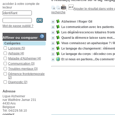
accéder à votre compte de
lecteur
Ajouter le résultat dans votre
recherche
Alzheimer
/ Roger Gil
Mot de passe oublié ?
La communication avec les patients a
Les dégénérescences lobaires front
Affiner ou comparer
Quand la démence laisse sans mot...
Vous connaissez un apahasique ?
/ R
Catégories
Langage
[5]
Le langage du changement : élémen
Aphasie
[4]
Le langage du corps : décodez ces pe
Maladie d'Alzheimer
[4]
Et si nous en parlions...Ou comment 
Communication
[3]
Troubles mentaux
[3]
Démence frontotemporale
[2]
Diagnostic
[2]
Émotions
[2]
Adresse
États, signes et
symptômes pathologiques
Ligue Alzheimer
[2]
rue Walthère Jamar 231
4430 Ans
Psychologie
[2]
Belgique
Relations
[2]
Tél: 04/229.58.10
contact
Traitement non-