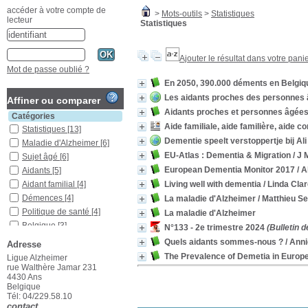
accéder à votre compte de
>
Mots-outils
>
Statistiques
lecteur
Statistiques
Ajouter le résultat dans votre pani
Mot de passe oublié ?
En 2050, 390.000 déments en Belgiq
Les aidants proches des personnes â
Affiner ou comparer
Aidants proches et personnes âgées
Catégories
Aide familiale, aide familière, aide c
Statistiques
[13]
Dementie speelt verstoppertje bij Ali
Maladie d'Alzheimer
[6]
EU-Atlas : Dementia & Migration
/ J
Sujet âgé
[6]
European Dementia Monitor 2017
/ A
Aidants
[5]
Living well with dementia
/ Linda Cla
Aidant familial
[4]
Démences
[4]
La maladie d'Alzheimer
/ Matthieu Se
Politique de santé
[4]
La maladie d'Alzheimer
Belgique
[3]
N°133 - 2e trimestre 2024
(Bulletin d
Europe
[3]
Quels aidants sommes-nous ?
/ Anni
Adresse
Diagnostic
[2]
The Prevalence of Demetia in Europ
Ligue Alzheimer
Vie autonome
[2]
rue Walthère Jamar 231
4430 Ans
Activités de la vie
Belgique
quotidienne
[1]
Tél: 04/229.58.10
Aide sociale
[1]
contact