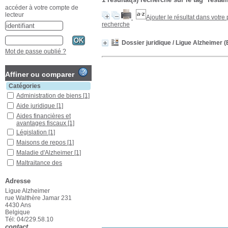
accéder à votre compte de
lecteur
Ajouter le résultat dans votre
recherche
Dossier juridique
/ Ligue Alzheimer (
Mot de passe oublié ?
Affiner ou comparer
Catégories
Administration de biens
[1]
Aide juridique
[1]
Aides financières et
avantages fiscaux
[1]
Législation
[1]
Maisons de repos
[1]
Maladie d'Alzheimer
[1]
Maltraitance des
personnes âgées
[1]
Personne atteinte de
Adresse
démence
[1]
Ligue Alzheimer
Protection juridique
[1]
rue Walthère Jamar 231
4430 Ans
Refus de traitement
[1]
Belgique
Santé de la personne
Tél: 04/229.58.10
âgée
[1]
contact