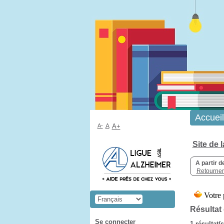
Accueil
A-
A
A+
Site de 
A partir d
Retourner 
Résultat
Se connecter
1 résultat(