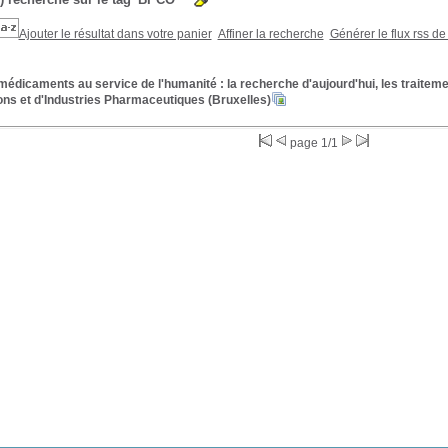
Ajouter le résultat dans votre panier
Affiner la recherche
Générer le flux rss de
édicaments au service de l'humanité : la recherche d'aujourd'hui, les traitem
ons et d'Industries Pharmaceutiques (Bruxelles)
page 1/1