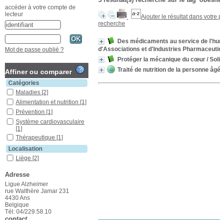
accéder à votre compte de
lecteur
Ajouter le résultat dans votre
recherche
Des médicaments au service de l'hum
d'Associations et d'Industries Pharmaceuti
Mot de passe oublié ?
Protéger la mécanique du cœur
/ Sol
Traité de nutrition de la personne âg
Affiner ou comparer
Catégories
Maladies
[2]
Alimentation et nutrition
[1]
Prévention
[1]
Système cardiovasculaire
[1]
Thérapeutique
[1]
Localisation
Liège
[2]
Section
Adresse
Autres
[2]
Ligue Alzheimer
rue Walthère Jamar 231
4430 Ans
Belgique
Tél: 04/229.58.10
contact