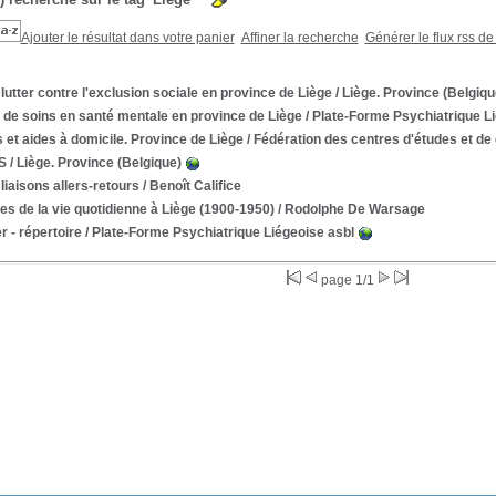
Ajouter le résultat dans votre panier
Affiner la recherche
Générer le flux rss de
lutter contre l'exclusion sociale en province de Liège
/ Liège. Province (Belgiqu
 de soins en santé mentale en province de Liège
/ Plate-Forme Psychiatrique L
 et aides à domicile. Province de Liège
/ Fédération des centres d'études et d
S
/ Liège. Province (Belgique)
liaisons allers-retours
/ Benoît Califice
s de la vie quotidienne à Liège (1900-1950)
/ Rodolphe De Warsage
er - répertoire
/ Plate-Forme Psychiatrique Liégeoise asbl
page 1/1