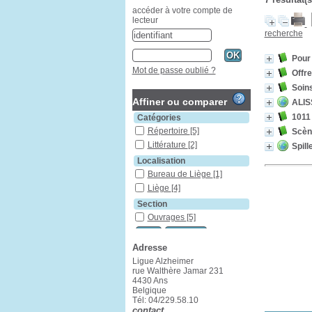
accéder à votre compte de
lecteur
recherche
Pour 
Mot de passe oublié ?
Offre
Soins
Affiner ou comparer
ALIS
1011 
Catégories
Répertoire
[5]
Scène
Littérature
[2]
Spill
Localisation
Bureau de Liège
[1]
Liège
[4]
Section
Ouvrages
[5]
Adresse
Ligue Alzheimer
rue Walthère Jamar 231
4430 Ans
Belgique
Tél: 04/229.58.10
contact