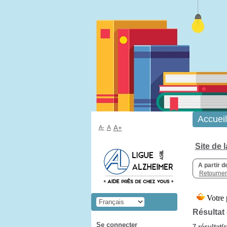
Accueil
A-
A
A+
Site de 
A partir d
Retourner 
Résultat
Se connecter
7 résultat(