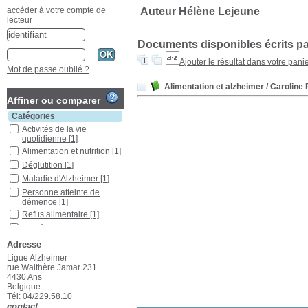
Auteur Hélène Lejeune
accéder à votre compte de
lecteur
Documents disponibles écrits pa
Ajouter le résultat dans votre pani
Mot de passe oublié ?
Alimentation et alzheimer
/ Caroline 
Affiner ou comparer
Catégories
Activités de la vie
quotidienne
[1]
Alimentation et nutrition
[1]
Déglutition
[1]
Maladie d'Alzheimer
[1]
Personne atteinte de
démence
[1]
Refus alimentaire
[1]
Santé
[1]
Santé de la personne
Adresse
âgée
[1]
Ligue Alzheimer
Troubles de la déglutition
rue Walthère Jamar 231
[1]
4430 Ans
Belgique
Localisation
Tél: 04/229.58.10
Ans
[1]
contact